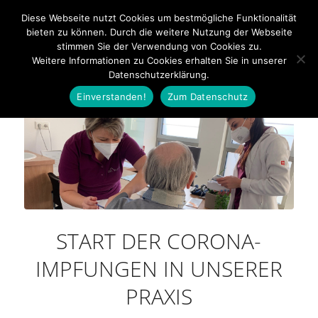
Bahnhofstraße 20 - 92224 Amberg - Tel: 09621 600350
Diese Webseite nutzt Cookies um bestmögliche Funktionalität
bieten zu können. Durch die weitere Nutzung der Webseite
stimmen Sie der Verwendung von Cookies zu.
Weitere Informationen zu Cookies erhalten Sie in unserer
Datenschutzerklärung.
Einverstanden!
Zum Datenschutz
START DER CORONA-
IMPFUNGEN IN UNSERER
PRAXIS