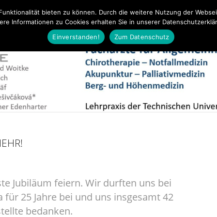
Funktionalität bieten zu können. Durch die weitere Nutzung der Webse
ere Informationen zu Cookies erhalten Sie in unserer Datenschutzerklä
ältungsinfekte
Aktuelles
Leistungen
Team
Notfall
Einverstanden!
Zum Datenschutz
MEHR!
te Jubiläum feiern. Wir durften uns bei
 für 25 Jahre bei und uns insgesamt 42
tellte bedanken.