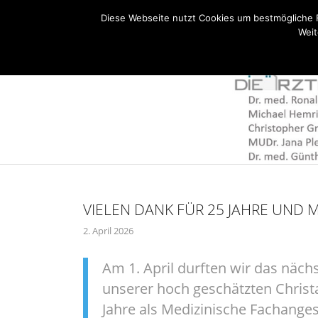
Bahnhofstraße 20 - 92224 Amberg - Tel: 09621 600350
Diese Webseite nutzt Cookies um bestmögliche 
Weit
Kontakt
COVID-19 / Erk
VIELEN DANK FÜR 25 JAHRE UND 
2. April 2026
Am 1. April durften wir das nächs
unserer hoch geschätzten Christa
Jahre als Medizinische Fachanges